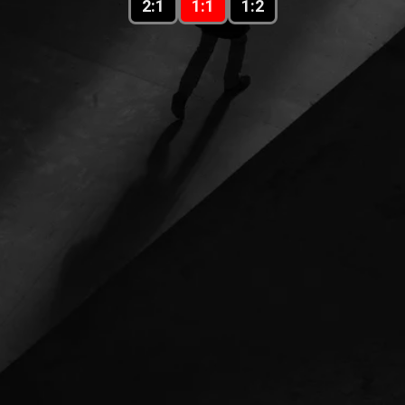
2:1
1:1
1:2